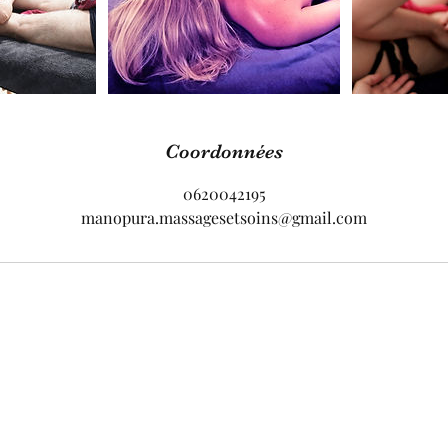
Coordonnées
0620042195
manopura.massagesetsoins@gmail.com
Manopura
manopura.massagesetsoins@gmail.com