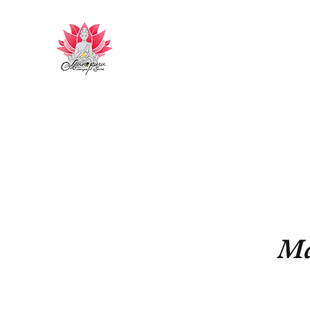
Manopura
Massages et Soins sur la région toulonn
Ma