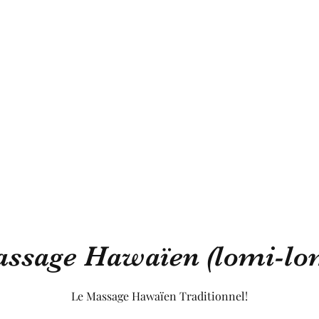
Accueil
Massages/Soins à domicile
Massages Assis 
aise
ssage Hawaïen (lomi-lo
Le Massage Hawaïen Traditionnel!