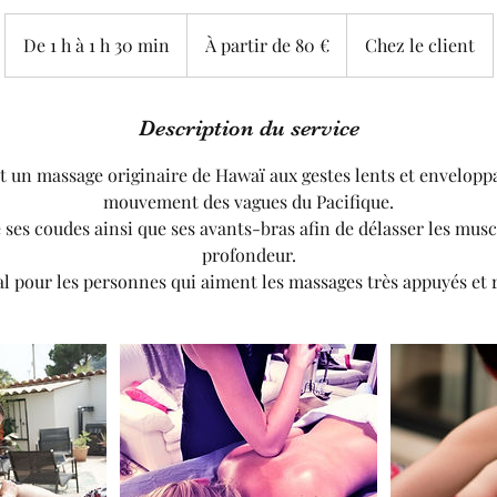
À
partir
De 1 h à 1 h 30 min
D
À partir de 80 €
Chez le client
de
80
e
euros
1
à
Description du service
1
 un massage originaire de Hawaï aux gestes lents et envelopp
3
mouvement des vagues du Pacifique.
0
 ses coudes ainsi que ses avants-bras afin de délasser les muscl
m
profondeur.
i
éal pour les personnes qui aiment les massages très appuyés et 
n