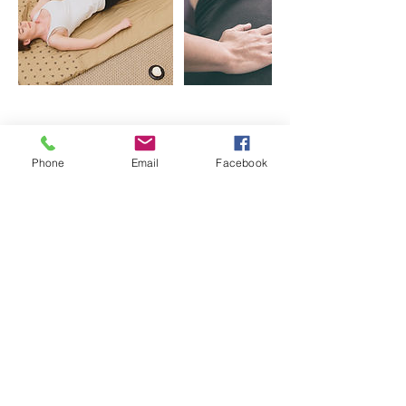
Coordonnées
Phone
Email
Facebook
0620042195
manopura.massagesetsoins@gmail.com
Manopura
manopura.massagesetsoins@gmail.com