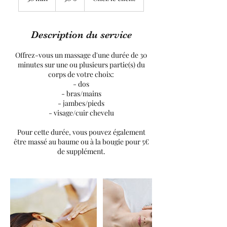
0
m
i
Description du service
n
Offrez-vous un massage d'une durée de 30
minutes sur une ou plusieurs partie(s) du
corps de votre choix:
- dos
- bras/mains
- jambes/pieds
- visage/cuir chevelu
Pour cette durée, vous pouvez également
être massé au baume ou à la bougie pour 5€
de supplément.