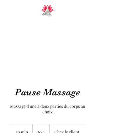
Manopura
Massages et Soins sur la région toulonnaise
Pause Massage
Massage d'une à deux parties du corps au
choix
50
euros
30 min
3
50 €
Chez le client